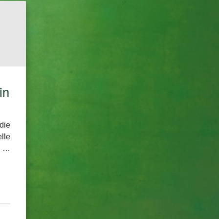
in
die
lle
! …