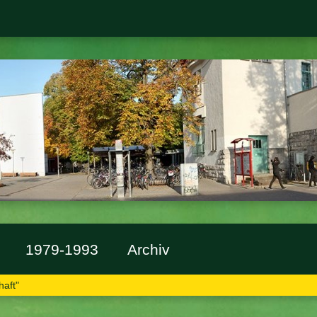
 Panketal
1979-1993
Archiv
haft"